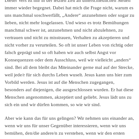
Dieser Vers ist mir in der letzten Zeit an unterschiedlichen Stellen
immer wieder begegnet. Dabei hat mich die Frage nicht, warum es
uns manchmal so
schwerfällt
, „Andere“ anzunehmen oder sogar zu
lieben, nicht mehr losgelassen. Und wieso es trotz Bemühungen
manchmal schwer ist, anzunehmen und nicht abzulehnen, zu
vertrauen und nicht zu misstrauen, Verhalten zu akzeptieren und
nicht vorher zu verurteilen. So oft ist unser Leben von richtig oder
falsch geprägt und so oft haben wir auch selbst Angst vor
Konsequenzen oder dem Ausschluss, weil wir vielleicht „anders“
sind. Bei all dem bleibt das Miteinander gerne mal auf der Strecke,
weil jede/r für sich durchs Leben wuselt. Jesus kann uns hier zum
Vorbild werden. Jesus ist auf die Menschen zugegangen,
besonders auf diejenigen, die ausgeschlossen wurden. Er hat diese
Menschen angenommen, akzeptiert und geliebt. Jesus lädt uns zu
sich ein und wir dürfen kommen, so wie wir sind.
Aber wie kann das für uns gelingen? Wir nehmen uns einander an,
wenn wir uns für unser Gegenüber interessieren, wenn wir uns
bemühen, den/die andere/n zu verstehen, wenn wir den ersten