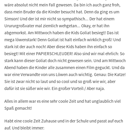
wäre absolut nicht mein Fall gewesen. Da bin ich auch ganz froh,
dass mein Bruder da die Kinder besucht hat. Denn da ging es um
Simson! Und der ist mir nicht so sympathisch... Der hat einem
Urururgroßvater mal ziemlich wehgetan... Okay, er hat ihn
abgemorkst. Am MIttwoch haben die Kids Goliat besiegt! Das ist
mega löwenstark! Denn Goliat ist halt einfach wirklich groß! Und
stark ist der auch noch! Aber diese Kids haben ihn einfach so
besiegt! Mit einer PAPIERSCHLEUDER! Also sind wir mal ehrlich: So
stark kann dieser Goliat doch nicht gewesen sein. Und am Mittwoch
Abend haben die Kinder alle zusammen einen Film geguckt. Und da
war eine Verwandte von uns Löwen auch wichtig. Genau: Die Katze!
Sie ist zwar nicht so laut und so cool und so groß wie wir, aber
dafür ist sie süßer wie wir. Ein großer Vorteil:/ Aber naja.
Alles in allem war es eine sehr coole Zeit und hat unglaublich viel
Spaß gemacht!
Habt eine coole Zeit Zuhause und in der Schule und passt auf euch
auf. Und bleibt immer: