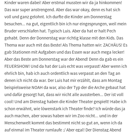
Kinder waren dabei! Aber erstmal mussten wir da ja hinkommen!
Das war super anstrengend. Aber das war okay, denn es hat sich
voll und ganz gelohnt. Ich durfte die Kinder am Donnerstag
besuchen... na gut, eigentlich bin ich nur eingesprungen, weil mein
Bruder verschlafen hat. Typisch Luis. Aber da hat er halt Pech
gehabt. Denn der Donnerstag war richtig klasse mit den Kids. Das
Thema war auch mit das Beste! Als Thema hatten wir: ZACHÄUS! Es
gab Stationen mit Aufgaben und das Essen war auch mega lecker!
Aber das Beste am Donnerstag war der Abend! Denn da gab es ein
FEUERSHOW! Und da hat der Luis echt was verpasst! Aber wenn ich
ehrlich bin, hab ich auch ordentlich was verpasst an den Tag an
denen ich nicht da war. Der Luis hat mir erzählt, dass am Montag
beispielsweise NOAH da war, also der Typ der die Arche gebaut hat
und dafür gesorgt hat, dass wir nicht alle aussterben... Der ist voll
cool! Und am Dienstag haben die Kinder Theater gespielt! Habe ich
schon erwähnt, wie löwenstark ich Theater finde? Ich würde das ja
auch machen, aber sowas haben wir im Zoo nicht... und in der
Menschenwelt kommt das bestimmt nicht so gut an, wenn ich da
auf einmal im Theater rumlaufe :/ Aber egal! Der Dienstag Abend