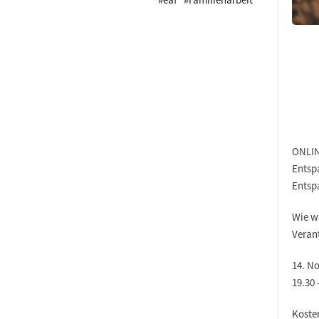
ONLI
Entsp
Entsp
Wie wi
Veran
14. N
19.30 
Koste