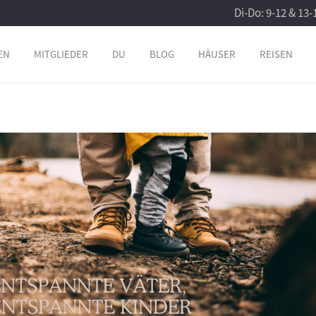
Di-Do: 9-12 & 13-
EN
MITGLIEDER
DU
BLOG
HÄUSER
REISEN