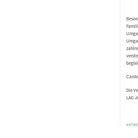
Beson
Famil
Umgan
Umgan
zahlre
verste
beglei
Carste
Die Ve
LAG J
ARTIKE