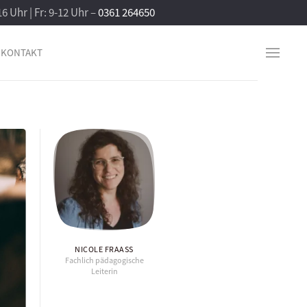
16 Uhr | Fr: 9-12 Uhr –
0361 264650
KONTAKT
NICOLE FRAASS
Fachlich pädagogische
Leiterin