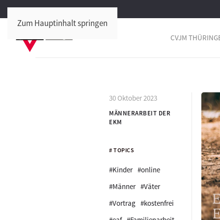
Zum Hauptinhalt springen
CVJM THÜRING
30 Oktober 2023
MÄNNERARBEIT DER
EKM
# TOPICS
#Kinder
#online
#Männer
#Väter
#Vortrag
#kostenfrei
#eaf
#Familienarbeit