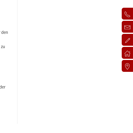
r den
 zu
der