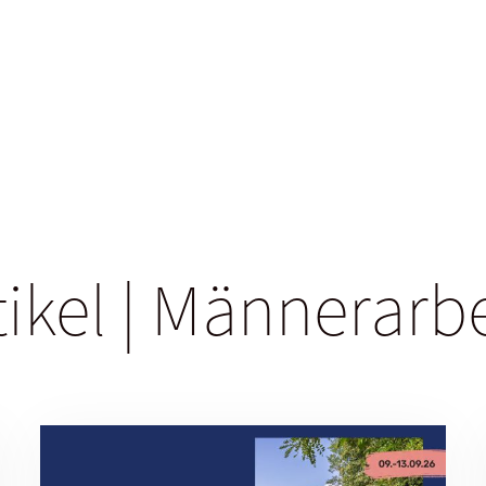
tikel | Männerarb