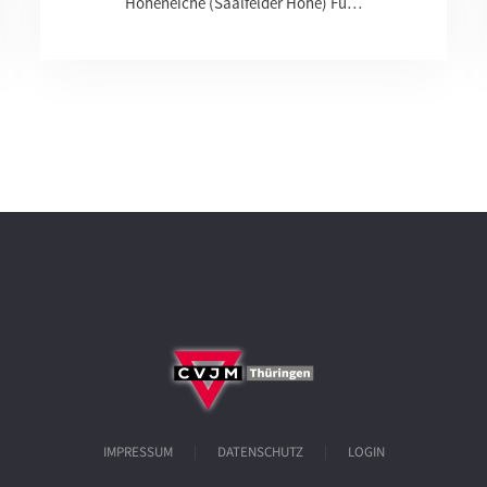
Hoheneiche (Saalfelder Höhe) Fü…
IMPRESSUM
DATENSCHUTZ
LOGIN