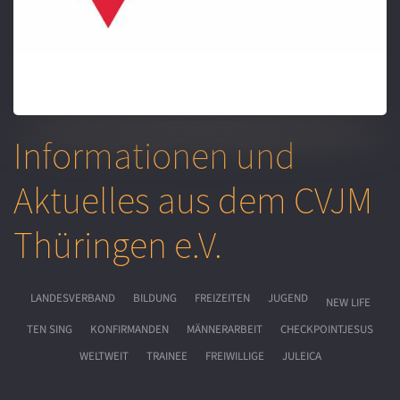
Informationen und
Aktuelles aus dem CVJM
Thüringen e.V.
LANDESVERBAND
BILDUNG
FREIZEITEN
JUGEND
NEW LIFE
TEN SING
KONFIRMANDEN
MÄNNERARBEIT
CHECKPOINTJESUS
WELTWEIT
TRAINEE
FREIWILLIGE
JULEICA