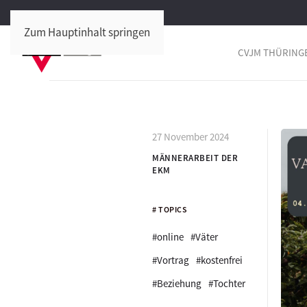
Zum Hauptinhalt springen
CVJM THÜRING
27 November 2024
MÄNNERARBEIT DER
EKM
# TOPICS
#online
#Väter
#Vortrag
#kostenfrei
#Beziehung
#Tochter