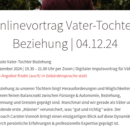
nlinevortrag Vater-Tochte
Beziehung | 04.12.24
ste Vater-Tochter Beziehung
zember 2024 | 19.30 – 21.00 Uhr per Zoom | Digitaler Impulsvortrag für Vä
 Angebot findet (auch) in Gebärdensprache statt.
eziehung zu unseren Töchtern birgt Herausforderungen und Möglichkeiten
inem feinen Balanceakt zwischen Fürsorge & Autonomie, Beziehung,
ennung und Grenzen geprägt sind. Manchmal sind wir gerade als Väter u
dende erste „Männer“ verunsichert, was “gut und richtig” wäre. Der
coach Carsten Vonnoh bringt einen einzigartigen Blick auf diese Dynamik
rch persönliche Erfahrungen & professionelle Expertise geprägt ist.