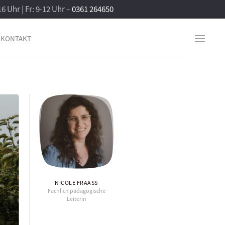
16 Uhr | Fr: 9-12 Uhr –
0361 264650
KONTAKT
NICOLE FRAASS
Fachlich pädagogische
Leiterin