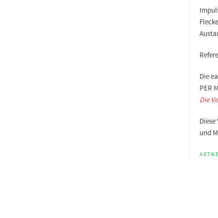
Impul
Fleck
Austa
Refer
Die e
PER M
Die Ve
Diese 
und M
ARTIKE