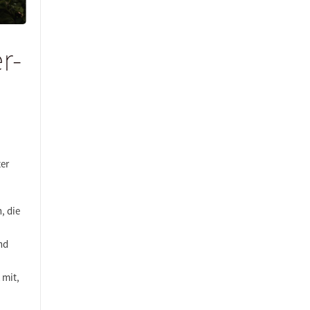
r-
ter
, die
nd
 mit,