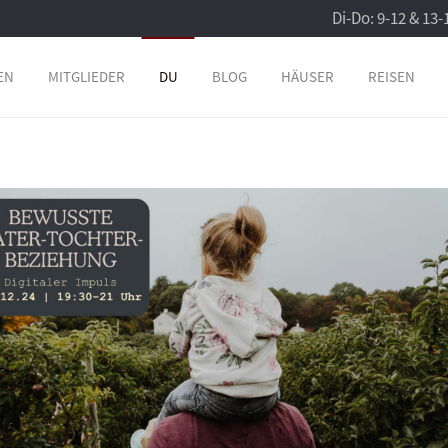
Di-Do: 9-12 & 13-
EN
MITGLIEDER
DU
BLOG
HÄUSER
REISEN