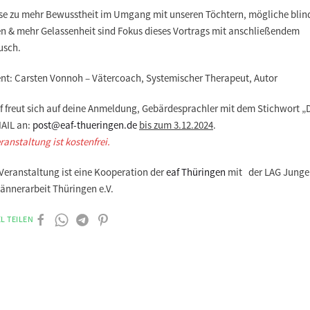
se zu mehr Bewusstheit im Umgang mit unseren Töchtern, mögliche blin
en & mehr Gelassenheit sind Fokus dieses Vortrags mit anschließendem
usch.
ent: Carsten Vonnoh – Vätercoach, Systemischer Therapeut, Autor
af freut sich auf deine Anmeldung, Gebärdesprachler mit dem Stichwort „
AIL an:
post@eaf-thueringen.de
bis zum 3.12.2024
.
ranstaltung ist kostenfrei.
Veranstaltung ist eine Kooperation der
eaf Thüringen
mit der LAG Junge
ännerarbeit Thüringen e.V.
L TEILEN