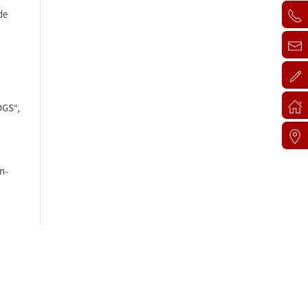
de
DGS“,
n-