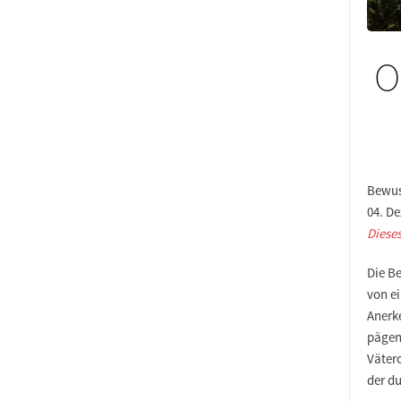
O
Bewus
04. De
Dieses
Die B
von e
Anerk
pägen
Väter
der du