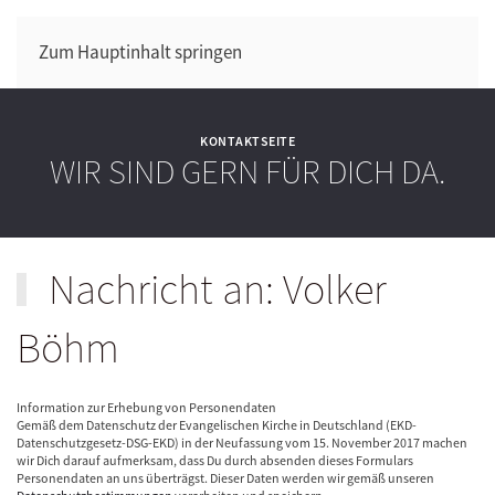
Zum Hauptinhalt springen
KONTAKTSEITE
WIR SIND GERN FÜR DICH DA.
Nachricht an: Volker
Böhm
Information zur Erhebung von Personendaten
Gemäß dem Datenschutz der Evangelischen Kirche in Deutschland (EKD-
Datenschutzgesetz-DSG-EKD) in der Neufassung vom 15. November 2017 machen
wir Dich darauf aufmerksam, dass Du durch absenden dieses Formulars
Personendaten an uns überträgst. Dieser Daten werden wir gemäß unseren