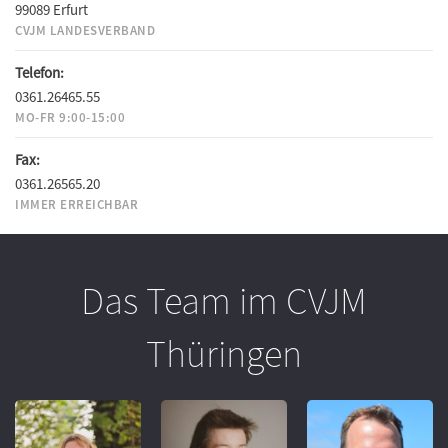
99089 Erfurt
CVJM LANDESVERBAND
Telefon:
0361.26465.55
MO-FR 9:00-15:00
Fax:
0361.26565.20
IMMER ERREICHBAR
Das Team im CVJM
Thüringen