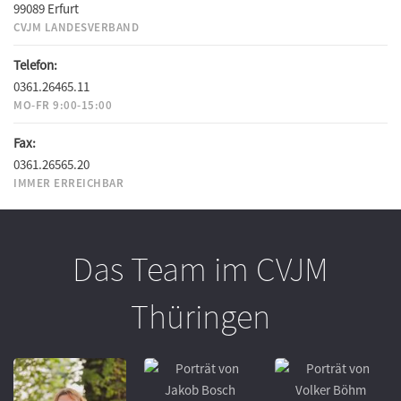
99089 Erfurt
CVJM LANDESVERBAND
Telefon:
0361.26465.11
MO-FR 9:00-15:00
Fax:
0361.26565.20
IMMER ERREICHBAR
Das Team im CVJM
Thüringen