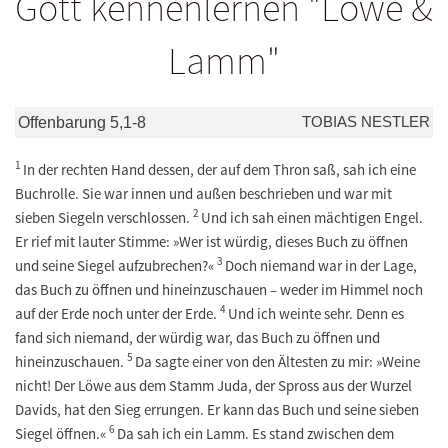
Gott kennenlernen "Löwe &
Lamm"
TOBIAS NESTLER
Offenbarung 5,1-8
1
In der rechten Hand dessen, der auf dem Thron saß, sah ich eine
Buchrolle. Sie war innen und außen beschrieben und war mit
2
sieben Siegeln verschlossen.
Und ich sah einen mächtigen Engel.
Er rief mit lauter Stimme: »Wer ist würdig, dieses Buch zu öffnen
3
und seine Siegel aufzubrechen?«
Doch niemand war in der Lage,
das Buch zu öffnen und hineinzuschauen – weder im Himmel noch
4
auf der Erde noch unter der Erde.
Und ich weinte sehr. Denn es
fand sich niemand, der würdig war, das Buch zu öffnen und
5
hineinzuschauen.
Da sagte einer von den Ältesten zu mir: »Weine
nicht! Der Löwe aus dem Stamm Juda, der Spross aus der Wurzel
Davids, hat den Sieg errungen. Er kann das Buch und seine sieben
6
Siegel öffnen.«
Da sah ich ein Lamm. Es stand zwischen dem