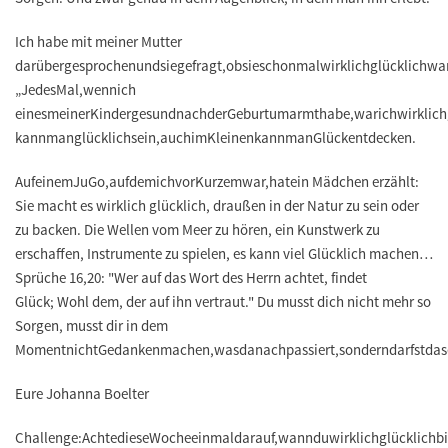
Ich habe mit meiner Mutter
darüber
gesprochen
und
sie
gefragt,
ob
sie
schon
mal
wirklich
glücklich
war
„Jedes
Mal,
wenn
ich
eines
meiner
Kinder
gesund
nach
der
Geburt
umarmt
habe,
war
ich
wirklich
kann
man
glücklich
sein,
auch
im
Kleinen
kann
man
Glück
entdecken.
Auf
einem
JuG
o
,
auf
dem
ich
vor
Kurzem
war,
hat
ein Mädchen erzählt:
Sie macht es wirklich glücklich, draußen in der Natur zu sein oder
zu backen. Die Wellen vom Meer zu hören, ein Kunstwerk zu
erschaffen, Instrumente zu spielen, es kann viel Glücklich machen…
Sprüche 16,20: "Wer auf das Wort des Herrn achtet, findet
Glück;
Wohl
dem, der auf ihn vertraut." Du musst dich nicht mehr so
Sorgen, musst dir in dem
Moment
nicht
Gedanken
machen,
was
danach
passiert,
sondern
darfst
da
s
Eure Johanna
Boelter
Challenge:
Achte
die
se
Woche
einmal
darauf,
wann
du
wirklich
glücklich
bi