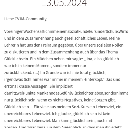
13.05.2024
Liebe CVJM-Community,
Vor
einigen
Wochen
saß
ich
in
meinem
Sozialkundekurs
in
der
Schule.
Wir
h
und in dem Zusammenhang auch gesellschaftliches Leben. Meine
Lehrerin hat uns den Freiraum gegeben, über unsere sozialen Rollen
zu diskutieren und in dem Zusammenhang auch über das Thema
Glücklichsein. Ein Mädchen neben mir sagte: „Joa, also glücklich
war ich in keinem Moment, sondern immer nur
zurückblickend.
(...)
Im Grunde war ich nie
total glücklich
,
irgendwas Schlimmes war immer in meinem Hinterkopf.“ Das sind
erstmal
krasse
Aussagen. Sie impliziert
damit
zwei
Punkte:
Man
kann
das
Gefühl
Glück
nicht
erleben,
sondern
imme
nur glücklich sein, wenn es nichts Negatives, keine Sorgen gibt.
Glücklich sein… Für viele aus meinem Sozi-Kurs ein Lebensziel, ein
unerreichbares Lebensziel. Ich glaube,
glücklich
sein ist kein
unerreichbares Lebensziel. Man kann
glücklich
sein, auch mit
Sorgen. Und zwar genau in dem Augenblick, in dem man ihn erlebt.