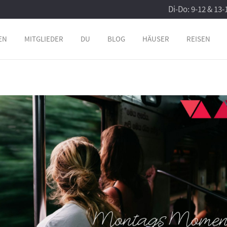
Di-Do: 9-12 & 13-
EN
MITGLIEDER
DU
BLOG
HÄUSER
REISEN