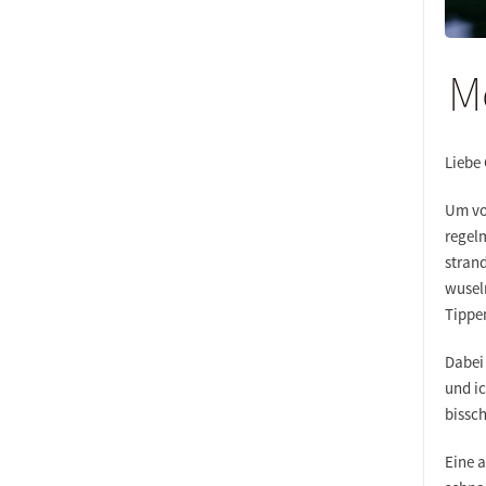
M
Liebe
Um vo
regel
strand
wusel
Tippe
Dabei
und i
bissc
Eine 