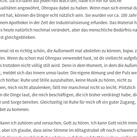
cht. Da ich dann auf jeden Fall wach bin, habe ich mir für solche
ualitäten angewöhnt, Ohropax dabei zu haben. Wenn man sich einmal d
t hat, können die Dinger echt nützlich sein. Sie wurden vor ca. 100 Jah
nem Apotheker in der Zeit der Industrialisierung erfunden. Das Material h
bis heute natürlich nochmal verändert, aber das menschliche Bedürfnis n
 ist gleichgeblieben.
mal ist es richtig schön, die Außenwelt mal abstellen zu können, bspw. 
en. Wenn du schon mal Ohropax verwendet hast, ist dir vielleicht aufgefa
s trotzdem nicht völlig still wird. Denn in dem Moment, in dem die Auße
t, meldet sich das Innere umso lauter. Die eigene Atmung und der Puls w
ich hörbar. Ruhe und Stille auszuhalten, keine Musik zu hören, nicht zu
en, mich nicht abzulenken, fällt mir manchmal nicht so leicht. Plötzlich
 die Dinge laut, die mich beschäftigen, die ich bisher verdrängt habe, di
 und Sorge bereiten. Gleichzeitig ist Ruhe für mich oft ein guter Zugang
ebet zu kommen.
 kann ich zuhören und versuchen, Gott zu hören. Ich kann Gott nicht imm
 aber ich glaube, dass seine Stimme im Alltagstrubel oft noch schwerer z