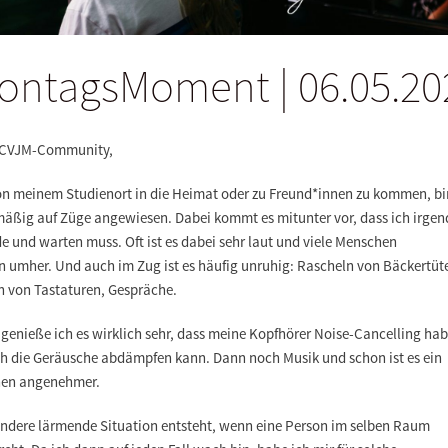
ontagsMoment | 06.05.20
 CVJM-Community,
n meinem Studienort in die Heimat oder zu Freund*innen zu kommen, bi
mäßig auf Züge angewiesen. Dabei kommt es mitunter vor, dass ich irge
e und warten muss. Oft ist es dabei sehr laut und viele Menschen
n umher. Und auch im Zug ist es häufig unruhig: Rascheln von Bäckertüt
n von Tastaturen, Gespräche.
 genieße ich es wirklich sehr, dass meine Kopfhörer Noise-Cancelling ha
ch die Geräusche abdämpfen kann. Dann noch Musik und schon ist es ein
hen angenehmer.
andere lärmende Situation entsteht, wenn eine Person im selben Raum