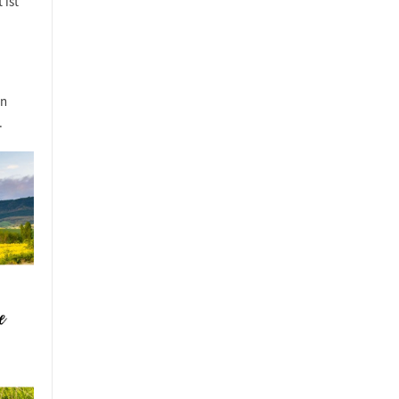
 ist
en
.