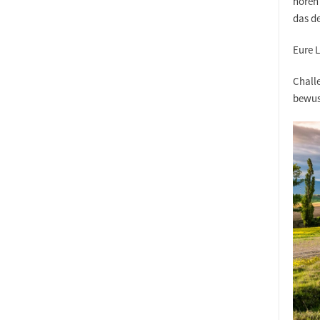
hören 
das d
Eure 
Chall
bewuss