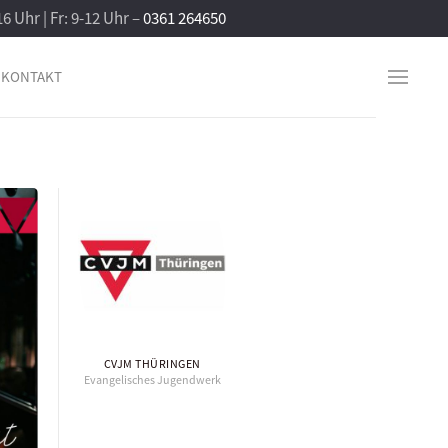
16 Uhr | Fr: 9-12 Uhr –
0361 264650
KONTAKT
CVJM THÜRINGEN
Evangelisches Jugendwerk