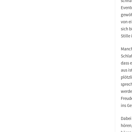
schnar
Event
gewöhn
von ei
sich 
Stille
Manch
Schlaf
dass e
aus is
plötzl
sprech
werden
Freude
ins G
Dabei
hören,