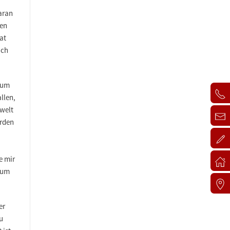
aran
ren
at
ach
zum
llen,
nwelt
erden
e mir
, um
er
u