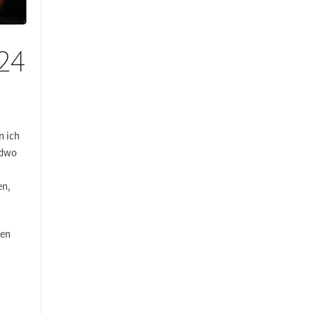
24
n ich
ndwo
en,
ben