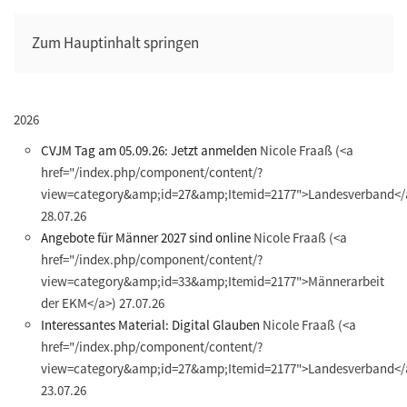
Zum Hauptinhalt springen
2026
CVJM Tag am 05.09.26: Jetzt anmelden
Nicole Fraaß
(<a
href="/index.php/component/content/?
view=category&amp;id=27&amp;Itemid=2177">Landesverband</
28.07.26
Angebote für Männer 2027 sind online
Nicole Fraaß
(<a
href="/index.php/component/content/?
view=category&amp;id=33&amp;Itemid=2177">Männerarbeit
der EKM</a>)
27.07.26
Interessantes Material: Digital Glauben
Nicole Fraaß
(<a
href="/index.php/component/content/?
view=category&amp;id=27&amp;Itemid=2177">Landesverband</
23.07.26