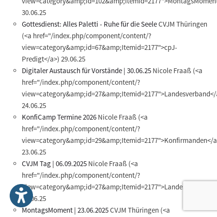
view=category&amp;id=102&amp;Itemid=2177">MontagsMoment
30.06.25
Gottesdienst: Alles Paletti - Ruhe für die Seele
CVJM Thüringen
(<a href="/index.php/component/content/?
view=category&amp;id=67&amp;Itemid=2177">cpJ-
Predigt</a>)
29.06.25
Digitaler Austausch für Vorstände | 30.06.25
Nicole Fraaß
(<a
href="/index.php/component/content/?
view=category&amp;id=27&amp;Itemid=2177">Landesverband</
24.06.25
KonfiCamp Termine 2026
Nicole Fraaß
(<a
href="/index.php/component/content/?
view=category&amp;id=29&amp;Itemid=2177">Konfirmanden</a
23.06.25
CVJM Tag | 06.09.2025
Nicole Fraaß
(<a
href="/index.php/component/content/?
view=category&amp;id=27&amp;Itemid=2177">Landesverband</
23.06.25
MontagsMoment | 23.06.2025
CVJM Thüringen
(<a