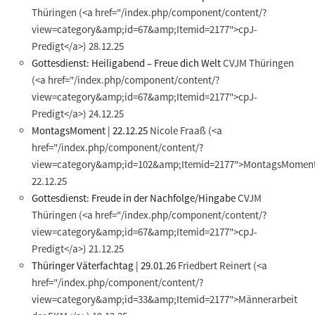
Thüringen
(<a href="/index.php/component/content/?
view=category&amp;id=67&amp;Itemid=2177">cpJ-
Predigt</a>)
28.12.25
Gottesdienst: Heiligabend – Freue dich Welt
CVJM Thüringen
(<a href="/index.php/component/content/?
view=category&amp;id=67&amp;Itemid=2177">cpJ-
Predigt</a>)
24.12.25
MontagsMoment | 22.12.25
Nicole Fraaß
(<a
href="/index.php/component/content/?
view=category&amp;id=102&amp;Itemid=2177">MontagsMoment
22.12.25
Gottesdienst: Freude in der Nachfolge/Hingabe
CVJM
Thüringen
(<a href="/index.php/component/content/?
view=category&amp;id=67&amp;Itemid=2177">cpJ-
Predigt</a>)
21.12.25
Thüringer Väterfachtag | 29.01.26
Friedbert Reinert
(<a
href="/index.php/component/content/?
view=category&amp;id=33&amp;Itemid=2177">Männerarbeit