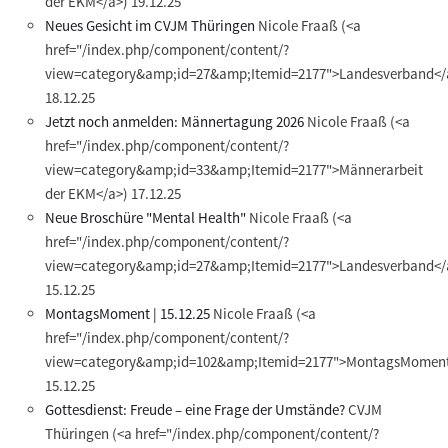
der EKM</a>)
19.12.25
Neues Gesicht im CVJM Thüringen
Nicole Fraaß
(<a
href="/index.php/component/content/?
view=category&amp;id=27&amp;Itemid=2177">Landesverband</
18.12.25
Jetzt noch anmelden: Männertagung 2026
Nicole Fraaß
(<a
href="/index.php/component/content/?
view=category&amp;id=33&amp;Itemid=2177">Männerarbeit
der EKM</a>)
17.12.25
Neue Broschüre "Mental Health"
Nicole Fraaß
(<a
href="/index.php/component/content/?
view=category&amp;id=27&amp;Itemid=2177">Landesverband</
15.12.25
MontagsMoment | 15.12.25
Nicole Fraaß
(<a
href="/index.php/component/content/?
view=category&amp;id=102&amp;Itemid=2177">MontagsMoment
15.12.25
Gottesdienst: Freude – eine Frage der Umstände?
CVJM
Thüringen
(<a href="/index.php/component/content/?