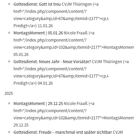
Gottesdienst: Gott ist treu
CVJM Thüringen
(<a
href="/index.php/component/content/?
view=category&amp;id=67&amp;Itemid=2177">cpJ-
Predigt</a>)
11.01.26
MontagsMoment | 05.01.26
Nicole Fraaß
(<a
href="/index.php/component/content/?
view=category&amp;id=102&amp;Itemid=2177">MontagsMoment
05.01.26
Gottesdienst: Neues Jahr - Neue Vorsätze?
CVJM Thüringen
(<a
href="/index.php/component/content/?
view=category&amp;id=67&amp;Itemid=2177">cpJ-
Predigt</a>)
04.01.26
2025
MontagsMoment | 29.12.25
Nicole Fraaß
(<a
href="/index.php/component/content/?
view=category&amp;id=102&amp;Itemid=2177">MontagsMoment
29.12.25
Gottesdienst: Freude – manchmal erst später sichtbar
CVJM