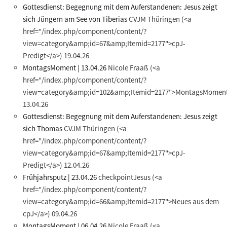
Gottesdienst: Begegnung mit dem Auferstandenen: Jesus zeigt
sich Jüngern am See von Tiberias
CVJM Thüringen
(<a
href="/index.php/component/content/?
view=category&amp;id=67&amp;Itemid=2177">cpJ-
Predigt</a>)
19.04.26
MontagsMoment | 13.04.26
Nicole Fraaß
(<a
href="/index.php/component/content/?
view=category&amp;id=102&amp;Itemid=2177">MontagsMoment
13.04.26
Gottesdienst: Begegnung mit dem Auferstandenen: Jesus zeigt
sich Thomas
CVJM Thüringen
(<a
href="/index.php/component/content/?
view=category&amp;id=67&amp;Itemid=2177">cpJ-
Predigt</a>)
12.04.26
Frühjahrsputz | 23.04.26
checkpointJesus
(<a
href="/index.php/component/content/?
view=category&amp;id=66&amp;Itemid=2177">Neues aus dem
cpJ</a>)
09.04.26
MontagsMoment | 06.04.26
Nicole Fraaß
(<a