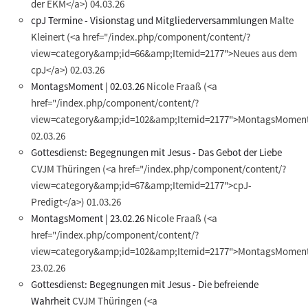
der EKM</a>)
04.03.26
cpJ Termine - Visionstag und Mitgliederversammlungen
Malte
Kleinert
(<a href="/index.php/component/content/?
view=category&amp;id=66&amp;Itemid=2177">Neues aus dem
cpJ</a>)
02.03.26
MontagsMoment | 02.03.26
Nicole Fraaß
(<a
href="/index.php/component/content/?
view=category&amp;id=102&amp;Itemid=2177">MontagsMoment
02.03.26
Gottesdienst: Begegnungen mit Jesus - Das Gebot der Liebe
CVJM Thüringen
(<a href="/index.php/component/content/?
view=category&amp;id=67&amp;Itemid=2177">cpJ-
Predigt</a>)
01.03.26
MontagsMoment | 23.02.26
Nicole Fraaß
(<a
href="/index.php/component/content/?
view=category&amp;id=102&amp;Itemid=2177">MontagsMoment
23.02.26
Gottesdienst: Begegnungen mit Jesus - Die befreiende
Wahrheit
CVJM Thüringen
(<a