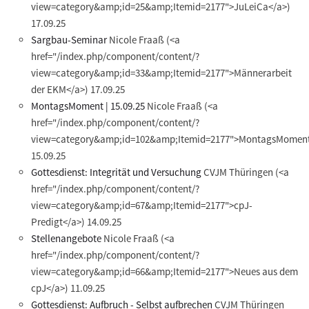
view=category&amp;id=25&amp;Itemid=2177">JuLeiCa</a>)
17.09.25
Sargbau-Seminar
Nicole Fraaß
(<a
href="/index.php/component/content/?
view=category&amp;id=33&amp;Itemid=2177">Männerarbeit
der EKM</a>)
17.09.25
MontagsMoment | 15.09.25
Nicole Fraaß
(<a
href="/index.php/component/content/?
view=category&amp;id=102&amp;Itemid=2177">MontagsMoment
15.09.25
Gottesdienst: Integrität und Versuchung
CVJM Thüringen
(<a
href="/index.php/component/content/?
view=category&amp;id=67&amp;Itemid=2177">cpJ-
Predigt</a>)
14.09.25
Stellenangebote
Nicole Fraaß
(<a
href="/index.php/component/content/?
view=category&amp;id=66&amp;Itemid=2177">Neues aus dem
cpJ</a>)
11.09.25
Gottesdienst: Aufbruch - Selbst aufbrechen
CVJM Thüringen