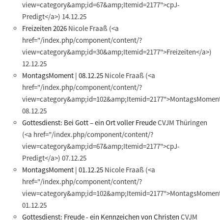
view=category&amp;id=67&amp;Itemid=2177">cpJ-
Predigt</a>)
14.12.25
Freizeiten 2026
Nicole Fraaß
(<a
href="/index.php/component/content/?
view=category&amp;id=30&amp;Itemid=2177">Freizeiten</a>)
12.12.25
MontagsMoment | 08.12.25
Nicole Fraaß
(<a
href="/index.php/component/content/?
view=category&amp;id=102&amp;Itemid=2177">MontagsMoment
08.12.25
Gottesdienst: Bei Gott – ein Ort voller Freude
CVJM Thüringen
(<a href="/index.php/component/content/?
view=category&amp;id=67&amp;Itemid=2177">cpJ-
Predigt</a>)
07.12.25
MontagsMoment | 01.12.25
Nicole Fraaß
(<a
href="/index.php/component/content/?
view=category&amp;id=102&amp;Itemid=2177">MontagsMoment
01.12.25
Gottesdienst: Freude - ein Kennzeichen von Christen
CVJM