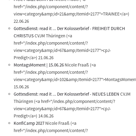
href="/index.php/component/content/?
view=category&amp;id=21&amp;Itemid=2177">TRAINEE</a>)
22.06.26
Gottesdienst: read it ... Der Kolosserbrief - FREIHEIT DURCH
CHRISTUS
CVJM Thüringen
(<a
href="/index.php/component/content/?
view=category&amp;id=67&amp;Itemid=2177">cpJ-
Predigt</a>)
21.06.26
MontagsMoment | 15.06.26
Nicole Fraaß
(<a
href="/index.php/component/content/?
view=category&amp;id=102&amp;Itemid=2177">MontagsMoment
15.06.26
Gottesdienst: read it ... Der Kolosserbrief - NEUES LEBEN
CVJM
Thüringen
(<a href="/index.php/component/content/?
view=category&amp;id=67&amp;Itemid=2177">cpJ-
Predigt</a>)
14.06.26
KonfiCamp 2027
Nicole Fraaß
(<a
href="/index.php/component/content/?