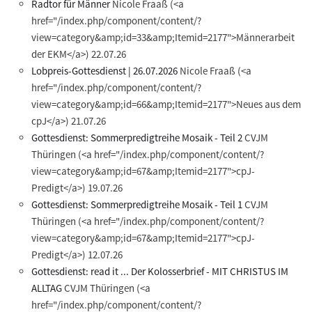
Radtor für Männer
Nicole Fraaß
(<a
href="/index.php/component/content/?
view=category&amp;id=33&amp;Itemid=2177">Männerarbeit
der EKM</a>)
22.07.26
Lobpreis-Gottesdienst | 26.07.2026
Nicole Fraaß
(<a
href="/index.php/component/content/?
view=category&amp;id=66&amp;Itemid=2177">Neues aus dem
cpJ</a>)
21.07.26
Gottesdienst: Sommerpredigtreihe Mosaik - Teil 2
CVJM
Thüringen
(<a href="/index.php/component/content/?
view=category&amp;id=67&amp;Itemid=2177">cpJ-
Predigt</a>)
19.07.26
Gottesdienst: Sommerpredigtreihe Mosaik - Teil 1
CVJM
Thüringen
(<a href="/index.php/component/content/?
view=category&amp;id=67&amp;Itemid=2177">cpJ-
Predigt</a>)
12.07.26
Gottesdienst: read it ... Der Kolosserbrief - MIT CHRISTUS IM
ALLTAG
CVJM Thüringen
(<a
href="/index.php/component/content/?