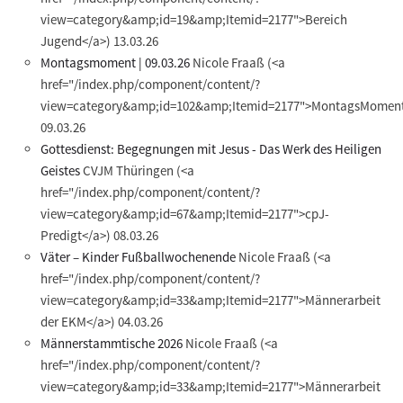
view=category&amp;id=19&amp;Itemid=2177">Bereich
Jugend</a>)
13.03.26
Montagsmoment | 09.03.26
Nicole Fraaß
(<a
href="/index.php/component/content/?
view=category&amp;id=102&amp;Itemid=2177">MontagsMoment
09.03.26
Gottesdienst: Begegnungen mit Jesus - Das Werk des Heiligen
Geistes
CVJM Thüringen
(<a
href="/index.php/component/content/?
view=category&amp;id=67&amp;Itemid=2177">cpJ-
Predigt</a>)
08.03.26
Väter – Kinder Fußballwochenende
Nicole Fraaß
(<a
href="/index.php/component/content/?
view=category&amp;id=33&amp;Itemid=2177">Männerarbeit
der EKM</a>)
04.03.26
Männerstammtische 2026
Nicole Fraaß
(<a
href="/index.php/component/content/?
view=category&amp;id=33&amp;Itemid=2177">Männerarbeit