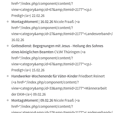
href="/index.php/component/content/?
view=category&amp;id=67&amp;Itemid=2177">cpJ-
Predigt</a>)
22.02.26
MontagsMoment | 16.02.26
Nicole Fraaß
(<a
href="/index.php/component/content/?
view=category&amp;id=27&amp;Itemid=2177">Landesverband</
16.02.26
Gottesdienst: Begegnungen mit Jesus - Heilung des Sohnes
eines königlichen Beamten
CVJM Thüringen
(<a
href="/index.php/component/content/?
view=category&amp;id=67&amp;Itemid=2177">cpJ-
Predigt</a>)
15.02.26
Handwerker-Wochenende für Väter-Kinder
Friedbert Reinert
(<a href="/index.php/component/content/?
view=category&amp;id=33&amp;Itemid=2177">Männerarbeit
der EKM</a>)
09.02.26
MontagsMoment | 09.02.26
Nicole Fraaß
(<a
href="/index.php/component/content/?
view=category&amp;id=27&amp;Itemid=2177">Landesverband</