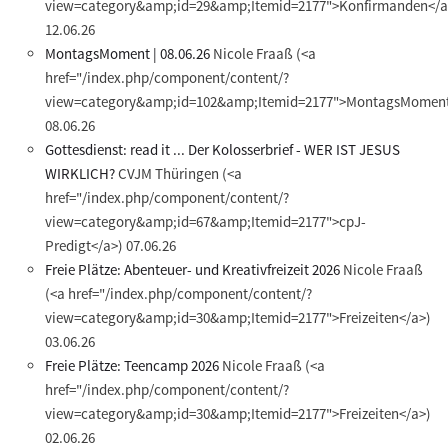
view=category&amp;id=29&amp;Itemid=2177">Konfirmanden</a
12.06.26
MontagsMoment | 08.06.26
Nicole Fraaß
(<a
href="/index.php/component/content/?
view=category&amp;id=102&amp;Itemid=2177">MontagsMoment
08.06.26
Gottesdienst: read it ... Der Kolosserbrief - WER IST JESUS
WIRKLICH?
CVJM Thüringen
(<a
href="/index.php/component/content/?
view=category&amp;id=67&amp;Itemid=2177">cpJ-
Predigt</a>)
07.06.26
Freie Plätze: Abenteuer- und Kreativfreizeit 2026
Nicole Fraaß
(<a href="/index.php/component/content/?
view=category&amp;id=30&amp;Itemid=2177">Freizeiten</a>)
03.06.26
Freie Plätze: Teencamp 2026
Nicole Fraaß
(<a
href="/index.php/component/content/?
view=category&amp;id=30&amp;Itemid=2177">Freizeiten</a>)
02.06.26