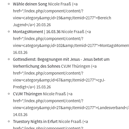
Wähle deinen Song
Nicole Fraaß
(<a
href="/index.php/component/content/?
view=category&amp;id=19&amp;Itemid=2177">Bereich
Jugend</a>)
20.03.26
MontagsMoment | 16.03.36
Nicole Fraaß
(<a
href="/index.php/component/content/?
view=category&amp;id=102&amp;Itemid=2177">MontagsMoment
16.03.26
Gottesdienst: Begegnungen mit Jesus - Jesus betet um
Verherrlichung des Sohnes
CVJM Thüringen
(<a
href="/index.php/component/content/?
view=category&amp;id=67&amp;Itemid=2177">cpJ-
Predigt</a>)
15.03.26
CVJM Thüringen
Nicole Fraaß
(<a
href="/index.php/component/content/?
view=category&amp;id=27&amp;Itemid=2177">Landesverband</
14.03.26
Truestory Nights in Erfurt
Nicole Fraaß
(<a
href="/index.php/component/content/?