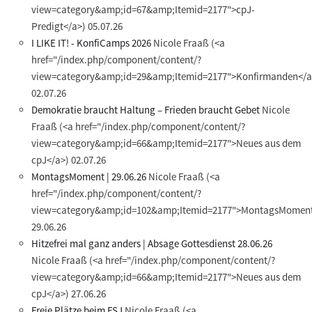
view=category&amp;id=67&amp;Itemid=2177">cpJ-
Predigt</a>)
05.07.26
I LIKE IT! - KonfiCamps 2026
Nicole Fraaß
(<a
href="/index.php/component/content/?
view=category&amp;id=29&amp;Itemid=2177">Konfirmanden</a
02.07.26
Demokratie braucht Haltung – Frieden braucht Gebet
Nicole
Fraaß
(<a href="/index.php/component/content/?
view=category&amp;id=66&amp;Itemid=2177">Neues aus dem
cpJ</a>)
02.07.26
MontagsMoment | 29.06.26
Nicole Fraaß
(<a
href="/index.php/component/content/?
view=category&amp;id=102&amp;Itemid=2177">MontagsMoment
29.06.26
Hitzefrei mal ganz anders | Absage Gottesdienst 28.06.26
Nicole Fraaß
(<a href="/index.php/component/content/?
view=category&amp;id=66&amp;Itemid=2177">Neues aus dem
cpJ</a>)
27.06.26
Freie Plätze beim FSJ
Nicole Fraaß
(<a