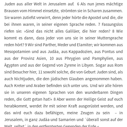
Juden aus aller Welt in Jerusalem auf. 6 Als nun jenes mächtige
Brausen vom Himmel einsetzte, strömten sie in Scharen zusammen.
Sie waren zutiefst verwirrt, denn jeder hörte die Apostel und die, die
bei ihnen waren, in seiner eigenen Sprache reden. 7 Fassungslos
riefen sie: »Sind das nicht alles Galiläer, die hier reden? 8 Wie
kommt es dann, dass jeder von uns sie in seiner Muttersprache
reden hört? 9 Wir sind Parther, Meder und Elamiter; wir kommen aus
Mesopotamien und aus Judäa, aus Kappadozien, aus Pontus und
aus der Provinz Asien, 10 aus Phrygien und Pamphylien, aus
Ägypten und aus der Gegend von Zyrene in Libyen. Sogar aus Rom
sind Besucher hier, 11 sowohl solche, die von Geburt Juden sind, als
auch Nichtjuden, die den jüdischen Glauben angenommen haben.
Auch Kreter und Araber befinden sich unter uns. Und wir alle hören
sie in unseren eigenen Sprachen von den wunderbaren Dingen
reden, die Gott getan hat!« 8 Aber wenn der Heilige Geist auf euch
herabkommt, werdet ihr mit seiner Kraft ausgerüstet werden, und
das wird euch dazu befähigen, meine Zeugen zu sein – in
Jerusalem, in ganz Judäa und Samarien und ´überall sonst auf der
Welt, selbst` in den entferntesten Gegenden der Erde.«